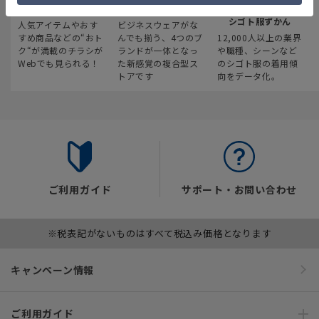
最新のお買い得情報
スーツスクエア
みんなの
シゴト服ずかん
人気アイテムやおす
ビジネスウェアがな
すめ商品などの“おト
んでも揃う、4つのブ
12,000人以上の業界
ク“が満載のチラシが
ランドが一体となっ
や職種、シーンなど
Webでも見られる！
た新感覚の複合型ス
のシゴト服の着用傾
トアです
向をデータ化。
ご利用ガイド
サポート・お問い合わせ
※税表記がないものはすべて税込み価格となります
キャンペーン情報
ご利用ガイド