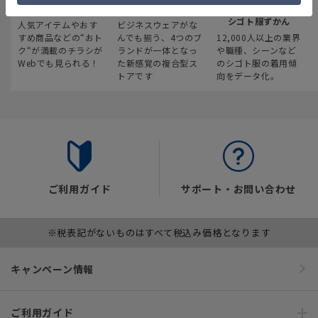
最新のお買い得情報
スーツスクエア
みんなの
シゴト服ずかん
人気アイテムやおす
ビジネスウェアがな
すめ商品などの“おト
んでも揃う、4つのブ
12,000人以上の業界
ク“が満載のチラシが
ランドが一体となっ
や職種、シーンなど
Webでも見られる！
た新感覚の複合型ス
のシゴト服の着用傾
トアです
向をデータ化。
ご利用ガイド
サポート・お問い合わせ
※税表記がないものはすべて税込み価格となります
キャンペーン情報
ご利用ガイド