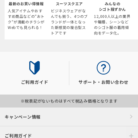
最新のお買い得情報
スーツスクエア
みんなの
シゴト服ずかん
人気アイテムやおす
ビジネスウェアがな
すめ商品などの“おト
んでも揃う、4つのブ
12,000人以上の業界
ク“が満載のチラシが
ランドが一体となっ
や職種、シーンなど
Webでも見られる！
た新感覚の複合型ス
のシゴト服の着用傾
トアです
向をデータ化。
ご利用ガイド
サポート・お問い合わせ
※税表記がないものはすべて税込み価格となります
キャンペーン情報
ご利用ガイド