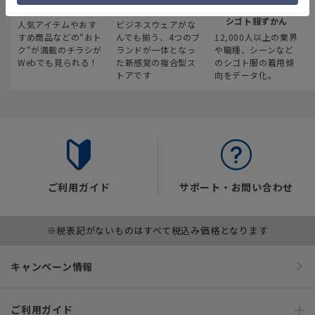
最新のお買い得情報
スーツスクエア
みんなの
シゴト服ずかん
人気アイテムやおす
ビジネスウェアがな
すめ商品などの“おト
んでも揃う、4つのブ
12,000人以上の業界
ク“が満載のチラシが
ランドが一体となっ
や職種、シーンなど
Webでも見られる！
た新感覚の複合型ス
のシゴト服の着用傾
トアです
向をデータ化。
ご利用ガイド
サポート・お問い合わせ
※税表記がないものはすべて税込み価格となります
キャンペーン情報
ご利用ガイド