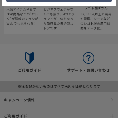
最新のお買い得情報
スーツスクエア
みんなの
シゴト服ずかん
人気アイテムやおす
ビジネスウェアがな
すめ商品などの“おト
んでも揃う、4つのブ
12,000人以上の業界
ク“が満載のチラシが
ランドが一体となっ
や職種、シーンなど
Webでも見られる！
た新感覚の複合型ス
のシゴト服の着用傾
トアです
向をデータ化。
ご利用ガイド
サポート・お問い合わせ
※税表記がないものはすべて税込み価格となります
キャンペーン情報
ご利用ガイド