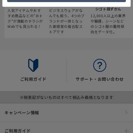
最新のお買い得情報
スーツスクエア
みんなの
シゴト服ずかん
人気アイテムやおす
ビジネスウェアがな
すめ商品などの“おト
んでも揃う、4つのブ
12,000人以上の業界
ク“が満載のチラシが
ランドが一体となっ
や職種、シーンなど
Webでも見られる！
た新感覚の複合型ス
のシゴト服の着用傾
トアです
向をデータ化。
ご利用ガイド
サポート・お問い合わせ
※税表記がないものはすべて税込み価格となります
キャンペーン情報
ご利用ガイド