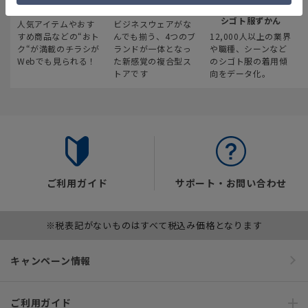
最新のお買い得情報
スーツスクエア
みんなの
シゴト服ずかん
人気アイテムやおす
ビジネスウェアがな
すめ商品などの“おト
んでも揃う、4つのブ
12,000人以上の業界
ク“が満載のチラシが
ランドが一体となっ
や職種、シーンなど
Webでも見られる！
た新感覚の複合型ス
のシゴト服の着用傾
トアです
向をデータ化。
ご利用ガイド
サポート・お問い合わせ
※税表記がないものはすべて税込み価格となります
キャンペーン情報
ご利用ガイド