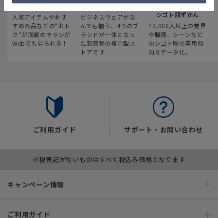
最新のお買い得情報
スーツスクエア
みんなの
シゴト服ずかん
人気アイテムやおす
ビジネスウェアがな
すめ商品などの“おト
んでも揃う、4つのブ
12,000人以上の業界
ク“が満載のチラシが
ランドが一体となっ
や職種、シーンなど
Webでも見られる！
た新感覚の複合型ス
のシゴト服の着用傾
トアです
向をデータ化。
ご利用ガイド
サポート・お問い合わせ
※税表記がないものはすべて税込み価格となります
キャンペーン情報
ご利用ガイド