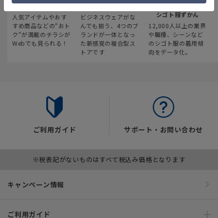
最新のお買い得情報
スーツスクエア
みんなの
シゴト服ずかん
人気アイテムやおす
ビジネスウェアがな
すめ商品などの“おト
んでも揃う、4つのブ
12,000人以上の業界
ク“が満載のチラシが
ランドが一体となっ
や職種、シーンなど
Webでも見られる！
た新感覚の複合型ス
のシゴト服の着用傾
トアです
向をデータ化。
ご利用ガイド
サポート・お問い合わせ
※税表記がないものはすべて税込み価格となります
キャンペーン情報
ご利用ガイド