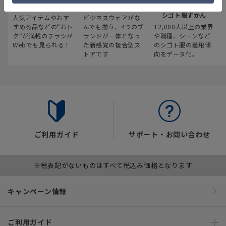
最新のお買い得情報
スーツスクエア
みんなの
シゴト服ずかん
人気アイテムやおす
ビジネスウェアがな
すめ商品などの“おト
んでも揃う、4つのブ
12,000人以上の業界
ク“が満載のチラシが
ランドが一体となっ
や職種、シーンなど
Webでも見られる！
た新感覚の複合型ス
のシゴト服の着用傾
トアです
向をデータ化。
ご利用ガイド
サポート・お問い合わせ
※税表記がないものはすべて税込み価格となります
キャンペーン情報
ご利用ガイド