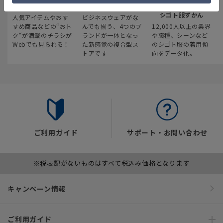
最新のお買い得情報
スーツスクエア
みんなの
シゴト服ずかん
人気アイテムやおす
ビジネスウェアがな
すめ商品などの“おト
んでも揃う、4つのブ
12,000人以上の業界
ク“が満載のチラシが
ランドが一体となっ
や職種、シーンなど
Webでも見られる！
た新感覚の複合型ス
のシゴト服の着用傾
トアです
向をデータ化。
ご利用ガイド
サポート・お問い合わせ
※税表記がないものはすべて税込み価格となります
キャンペーン情報
ご利用ガイド