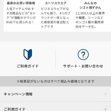
最新のお買い得情報
スーツスクエア
みんなの
シゴト服ずかん
人気アイテムやおす
ビジネスウェアがな
すめ商品などの“おト
んでも揃う、4つのブ
12,000人以上の業界
ク“が満載のチラシが
ランドが一体となっ
や職種、シーンなど
Webでも見られる！
た新感覚の複合型ス
のシゴト服の着用傾
トアです
向をデータ化。
ご利用ガイド
サポート・お問い合わせ
※税表記がないものはすべて税込み価格となります
キャンペーン情報
ご利用ガイド