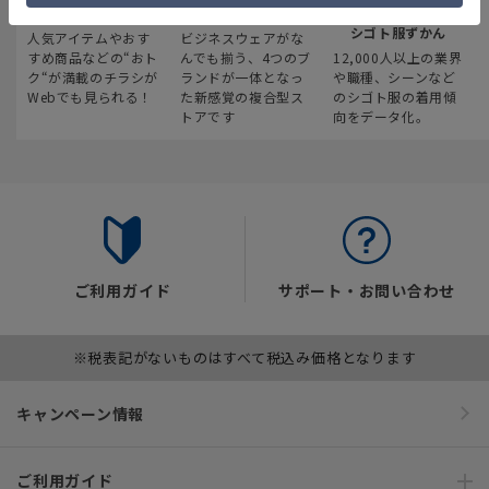
最新のお買い得情報
スーツスクエア
みんなの
シゴト服ずかん
人気アイテムやおす
ビジネスウェアがな
すめ商品などの“おト
んでも揃う、4つのブ
12,000人以上の業界
ク“が満載のチラシが
ランドが一体となっ
や職種、シーンなど
Webでも見られる！
た新感覚の複合型ス
のシゴト服の着用傾
トアです
向をデータ化。
ご利用ガイド
サポート・お問い合わせ
※税表記がないものはすべて税込み価格となります
キャンペーン情報
ご利用ガイド