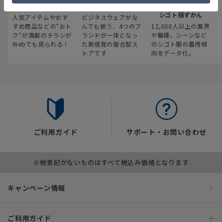
最新のお買い得情報
スーツスクエア
みんなの
シゴト服ずかん
人気アイテムやおす
ビジネスウェアがな
すめ商品などの“おト
んでも揃う、4つのブ
12,000人以上の業界
ク“が満載のチラシが
ランドが一体となっ
や職種、シーンなど
Webでも見られる！
た新感覚の複合型ス
のシゴト服の着用傾
トアです
向をデータ化。
ご利用ガイド
サポート・お問い合わせ
※税表記がないものはすべて税込み価格となります
キャンペーン情報
ご利用ガイド