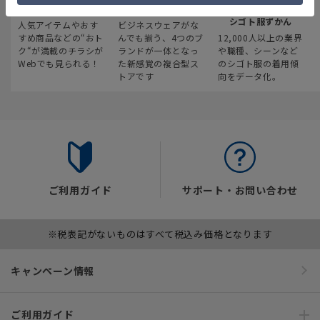
最新のお買い得情報
スーツスクエア
みんなの
シゴト服ずかん
人気アイテムやおす
ビジネスウェアがな
すめ商品などの“おト
んでも揃う、4つのブ
12,000人以上の業界
ク“が満載のチラシが
ランドが一体となっ
や職種、シーンなど
Webでも見られる！
た新感覚の複合型ス
のシゴト服の着用傾
トアです
向をデータ化。
ご利用ガイド
サポート・お問い合わせ
※税表記がないものはすべて税込み価格となります
キャンペーン情報
ご利用ガイド