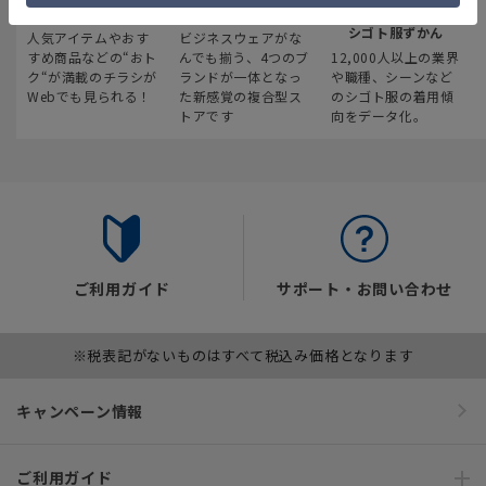
最新のお買い得情報
スーツスクエア
みんなの
シゴト服ずかん
人気アイテムやおす
ビジネスウェアがな
すめ商品などの“おト
んでも揃う、4つのブ
12,000人以上の業界
ク“が満載のチラシが
ランドが一体となっ
や職種、シーンなど
Webでも見られる！
た新感覚の複合型ス
のシゴト服の着用傾
トアです
向をデータ化。
ご利用ガイド
サポート・お問い合わせ
※税表記がないものはすべて税込み価格となります
キャンペーン情報
ご利用ガイド