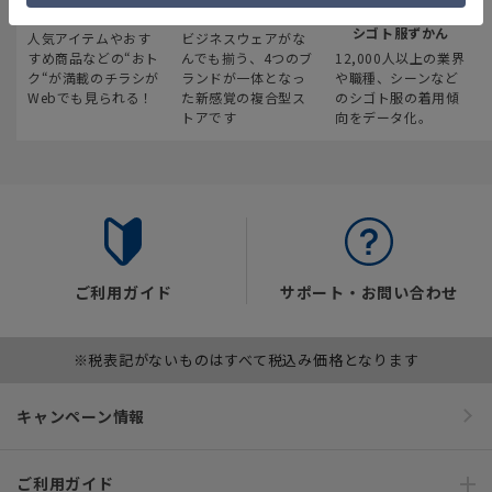
最新のお買い得情報
スーツスクエア
みんなの
シゴト服ずかん
人気アイテムやおす
ビジネスウェアがな
すめ商品などの“おト
んでも揃う、4つのブ
12,000人以上の業界
ク“が満載のチラシが
ランドが一体となっ
や職種、シーンなど
Webでも見られる！
た新感覚の複合型ス
のシゴト服の着用傾
トアです
向をデータ化。
ご利用ガイド
サポート・お問い合わせ
※税表記がないものはすべて税込み価格となります
キャンペーン情報
ご利用ガイド