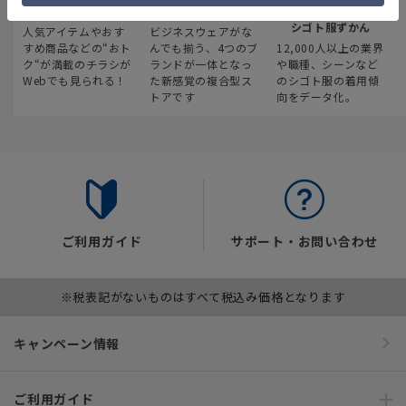
最新のお買い得情報
スーツスクエア
みんなの
シゴト服ずかん
人気アイテムやおす
ビジネスウェアがな
すめ商品などの“おト
んでも揃う、4つのブ
12,000人以上の業界
ク“が満載のチラシが
ランドが一体となっ
や職種、シーンなど
Webでも見られる！
た新感覚の複合型ス
のシゴト服の着用傾
トアです
向をデータ化。
ご利用ガイド
サポート・お問い合わせ
※税表記がないものはすべて税込み価格となります
キャンペーン情報
ご利用ガイド