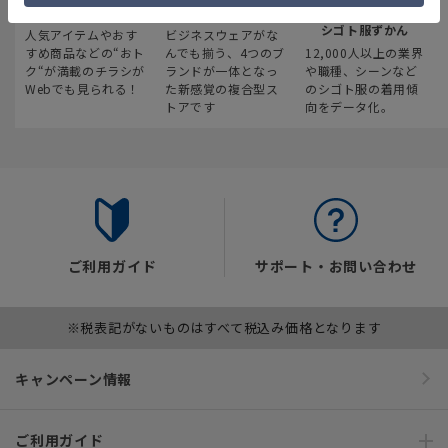
最新のお買い得情報
スーツスクエア
みんなの
シゴト服ずかん
人気アイテムやおす
ビジネスウェアがな
すめ商品などの“おト
んでも揃う、4つのブ
12,000人以上の業界
ク“が満載のチラシが
ランドが一体となっ
や職種、シーンなど
Webでも見られる！
た新感覚の複合型ス
のシゴト服の着用傾
トアです
向をデータ化。
ご利用ガイド
サポート・お問い合わせ
※税表記がないものはすべて税込み価格となります
キャンペーン情報
ご利用ガイド