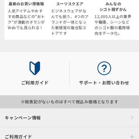
最新のお買い得情報
スーツスクエア
みんなの
シゴト服ずかん
人気アイテムやおす
ビジネスウェアがな
すめ商品などの“おト
んでも揃う、4つのブ
12,000人以上の業界
ク“が満載のチラシが
ランドが一体となっ
や職種、シーンなど
Webでも見られる！
た新感覚の複合型ス
のシゴト服の着用傾
トアです
向をデータ化。
ご利用ガイド
サポート・お問い合わせ
※税表記がないものはすべて税込み価格となります
キャンペーン情報
ご利用ガイド