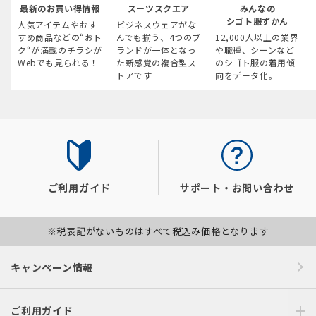
最新のお買い得情報
スーツスクエア
みんなの
シゴト服ずかん
人気アイテムやおす
ビジネスウェアがな
すめ商品などの“おト
んでも揃う、4つのブ
12,000人以上の業界
ク“が満載のチラシが
ランドが一体となっ
や職種、シーンなど
Webでも見られる！
た新感覚の複合型ス
のシゴト服の着用傾
トアです
向をデータ化。
ご利用ガイド
サポート・お問い合わせ
※税表記がないものはすべて税込み価格となります
キャンペーン情報
ご利用ガイド