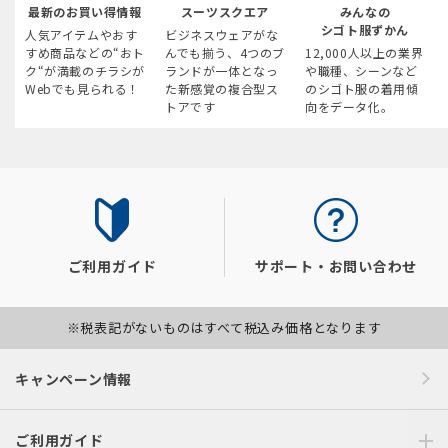
最新のお買い得情報
スーツスクエア
みんなの
シゴト服ずかん
人気アイテムやおす
ビジネスウェアがな
すめ商品などの“おト
んでも揃う、4つのブ
12,000人以上の業界
ク“が満載のチラシが
ランドが一体となっ
や職種、シーンなど
Webでも見られる！
た新感覚の複合型ス
のシゴト服の着用傾
トアです
向をデータ化。
ご利用ガイド
サポート・お問い合わせ
※税表記がないものはすべて税込み価格となります
キャンペーン情報
ご利用ガイド