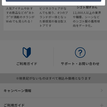
最新のお買い得情報
スーツスクエア
みんなの
シゴト服ずかん
人気アイテムやおす
ビジネスウェアがな
すめ商品などの“おト
んでも揃う、4つのブ
12,000人以上の業界
ク“が満載のチラシが
ランドが一体となっ
や職種、シーンなど
Webでも見られる！
た新感覚の複合型ス
のシゴト服の着用傾
トアです
向をデータ化。
ご利用ガイド
サポート・お問い合わせ
※税表記がないものはすべて税込み価格となります
キャンペーン情報
ご利用ガイド