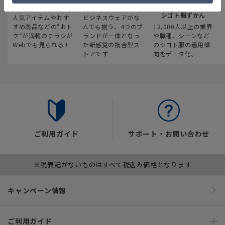
最新のお買い得情報
スーツスクエア
みんなの
シゴト服ずかん
人気アイテムやおす
ビジネスウェアがな
すめ商品などの“おト
んでも揃う、4つのブ
12,000人以上の業界
ク“が満載のチラシが
ランドが一体となっ
や職種、シーンなど
Webでも見られる！
た新感覚の複合型ス
のシゴト服の着用傾
トアです
向をデータ化。
ご利用ガイド
サポート・お問い合わせ
※税表記がないものはすべて税込み価格となります
キャンペーン情報
ご利用ガイド