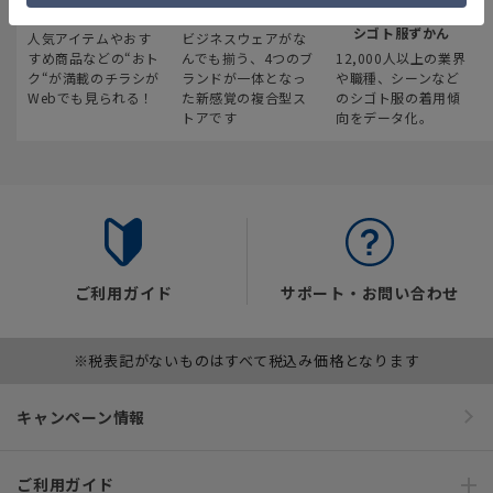
最新のお買い得情報
スーツスクエア
みんなの
シゴト服ずかん
人気アイテムやおす
ビジネスウェアがな
すめ商品などの“おト
んでも揃う、4つのブ
12,000人以上の業界
ク“が満載のチラシが
ランドが一体となっ
や職種、シーンなど
Webでも見られる！
た新感覚の複合型ス
のシゴト服の着用傾
トアです
向をデータ化。
ご利用ガイド
サポート・お問い合わせ
※税表記がないものはすべて税込み価格となります
キャンペーン情報
ご利用ガイド