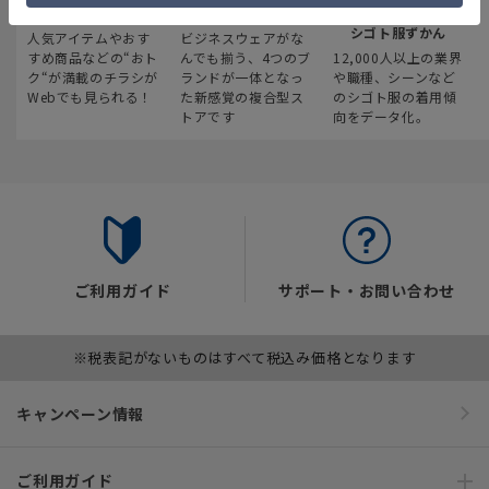
最新のお買い得情報
スーツスクエア
みんなの
シゴト服ずかん
人気アイテムやおす
ビジネスウェアがな
すめ商品などの“おト
んでも揃う、4つのブ
12,000人以上の業界
ク“が満載のチラシが
ランドが一体となっ
や職種、シーンなど
Webでも見られる！
た新感覚の複合型ス
のシゴト服の着用傾
トアです
向をデータ化。
ご利用ガイド
サポート・お問い合わせ
※税表記がないものはすべて税込み価格となります
キャンペーン情報
ご利用ガイド