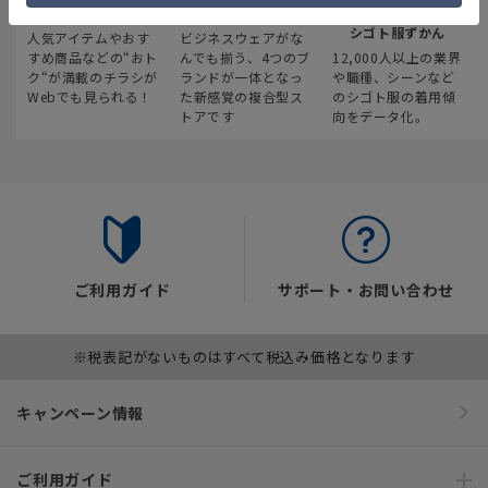
最新のお買い得情報
スーツスクエア
みんなの
シゴト服ずかん
人気アイテムやおす
ビジネスウェアがな
すめ商品などの“おト
んでも揃う、4つのブ
12,000人以上の業界
ク“が満載のチラシが
ランドが一体となっ
や職種、シーンなど
Webでも見られる！
た新感覚の複合型ス
のシゴト服の着用傾
トアです
向をデータ化。
ご利用ガイド
サポート・お問い合わせ
※税表記がないものはすべて税込み価格となります
キャンペーン情報
ご利用ガイド