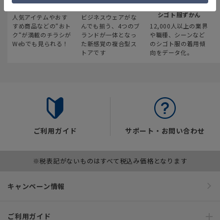
最新のお買い得情報
スーツスクエア
みんなの
シゴト服ずかん
人気アイテムやおす
ビジネスウェアがな
すめ商品などの“おト
んでも揃う、4つのブ
12,000人以上の業界
ク“が満載のチラシが
ランドが一体となっ
や職種、シーンなど
Webでも見られる！
た新感覚の複合型ス
のシゴト服の着用傾
トアです
向をデータ化。
ご利用ガイド
サポート・お問い合わせ
※税表記がないものはすべて税込み価格となります
キャンペーン情報
ご利用ガイド