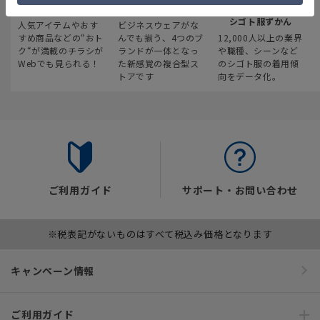
最新のお買い得情報
スーツスクエア
みんなの
シゴト服ずかん
人気アイテムやおす
ビジネスウェアがな
すめ商品などの“おト
んでも揃う、4つのブ
12,000人以上の業界
ク“が満載のチラシが
ランドが一体となっ
や職種、シーンなど
Webでも見られる！
た新感覚の複合型ス
のシゴト服の着用傾
トアです
向をデータ化。
ご利用ガイド
サポート・お問い合わせ
※税表記がないものはすべて税込み価格となります
キャンペーン情報
ご利用ガイド