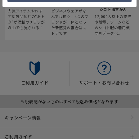
最新のお買い得情報
スーツスクエア
みんなの
シゴト服ずかん
人気アイテムやおす
ビジネスウェアがな
すめ商品などの“おト
んでも揃う、4つのブ
12,000人以上の業界
ク“が満載のチラシが
ランドが一体となっ
や職種、シーンなど
Webでも見られる！
た新感覚の複合型ス
のシゴト服の着用傾
トアです
向をデータ化。
ご利用ガイド
サポート・お問い合わせ
※税表記がないものはすべて税込み価格となります
キャンペーン情報
ご利用ガイド