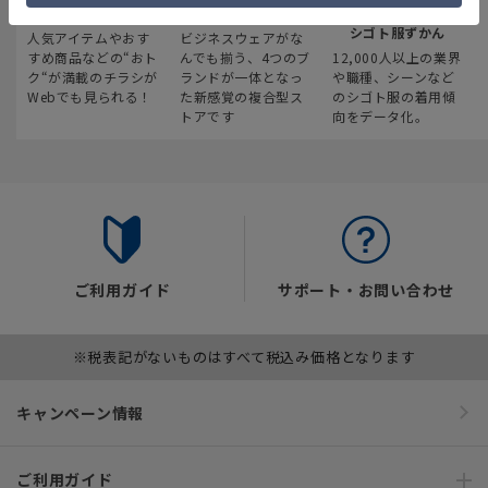
最新のお買い得情報
スーツスクエア
みんなの
シゴト服ずかん
人気アイテムやおす
ビジネスウェアがな
すめ商品などの“おト
んでも揃う、4つのブ
12,000人以上の業界
ク“が満載のチラシが
ランドが一体となっ
や職種、シーンなど
Webでも見られる！
た新感覚の複合型ス
のシゴト服の着用傾
トアです
向をデータ化。
ご利用ガイド
サポート・お問い合わせ
※税表記がないものはすべて税込み価格となります
キャンペーン情報
ご利用ガイド