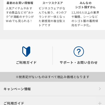
最新のお買い得情報
スーツスクエア
みんなの
シゴト服ずかん
人気アイテムやおす
ビジネスウェアがな
すめ商品などの“おト
んでも揃う、4つのブ
12,000人以上の業界
ク“が満載のチラシが
ランドが一体となっ
や職種、シーンなど
Webでも見られる！
た新感覚の複合型ス
のシゴト服の着用傾
トアです
向をデータ化。
ご利用ガイド
サポート・お問い合わせ
※税表記がないものはすべて税込み価格となります
キャンペーン情報
ご利用ガイド