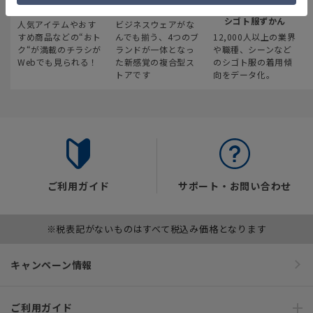
最新のお買い得情報
スーツスクエア
みんなの
シゴト服ずかん
人気アイテムやおす
ビジネスウェアがな
すめ商品などの“おト
んでも揃う、4つのブ
12,000人以上の業界
ク“が満載のチラシが
ランドが一体となっ
や職種、シーンなど
Webでも見られる！
た新感覚の複合型ス
のシゴト服の着用傾
トアです
向をデータ化。
ご利用ガイド
サポート・お問い合わせ
※税表記がないものはすべて税込み価格となります
キャンペーン情報
ご利用ガイド