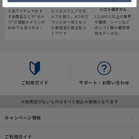
最新のお買い得情報
スーツスクエア
みんなの
シゴト服ずかん
人気アイテムやおす
ビジネスウェアがな
すめ商品などの“おト
んでも揃う、4つのブ
12,000人以上の業界
ク“が満載のチラシが
ランドが一体となっ
や職種、シーンなど
Webでも見られる！
た新感覚の複合型ス
のシゴト服の着用傾
トアです
向をデータ化。
ご利用ガイド
サポート・お問い合わせ
※税表記がないものはすべて税込み価格となります
キャンペーン情報
ご利用ガイド