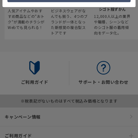
最新のお買い得情報
スーツスクエア
みんなの
シゴト服ずかん
人気アイテムやおす
ビジネスウェアがな
すめ商品などの“おト
んでも揃う、4つのブ
12,000人以上の業界
ク“が満載のチラシが
ランドが一体となっ
や職種、シーンなど
Webでも見られる！
た新感覚の複合型ス
のシゴト服の着用傾
トアです
向をデータ化。
ご利用ガイド
サポート・お問い合わせ
※税表記がないものはすべて税込み価格となります
キャンペーン情報
ご利用ガイド