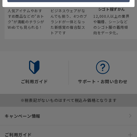
最新のお買い得情報
スーツスクエア
みんなの
シゴト服ずかん
人気アイテムやおす
ビジネスウェアがな
すめ商品などの“おト
んでも揃う、4つのブ
12,000人以上の業界
ク“が満載のチラシが
ランドが一体となっ
や職種、シーンなど
Webでも見られる！
た新感覚の複合型ス
のシゴト服の着用傾
トアです
向をデータ化。
ご利用ガイド
サポート・お問い合わせ
※税表記がないものはすべて税込み価格となります
キャンペーン情報
ご利用ガイド