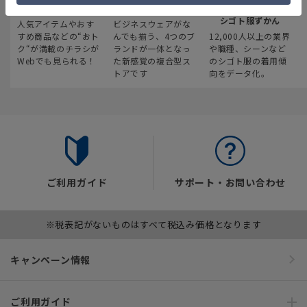
最新のお買い得情報
スーツスクエア
みんなの
シゴト服ずかん
人気アイテムやおす
ビジネスウェアがな
すめ商品などの“おト
んでも揃う、4つのブ
12,000人以上の業界
ク“が満載のチラシが
ランドが一体となっ
や職種、シーンなど
Webでも見られる！
た新感覚の複合型ス
のシゴト服の着用傾
トアです
向をデータ化。
ご利用ガイド
サポート・お問い合わせ
※税表記がないものはすべて税込み価格となります
キャンペーン情報
ご利用ガイド