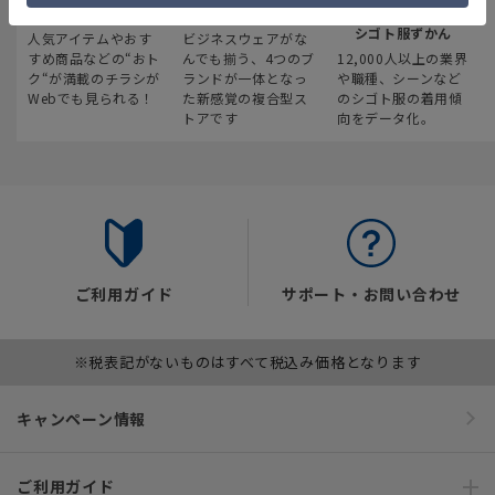
最新のお買い得情報
スーツスクエア
みんなの
シゴト服ずかん
人気アイテムやおす
ビジネスウェアがな
すめ商品などの“おト
んでも揃う、4つのブ
12,000人以上の業界
ク“が満載のチラシが
ランドが一体となっ
や職種、シーンなど
Webでも見られる！
た新感覚の複合型ス
のシゴト服の着用傾
トアです
向をデータ化。
ご利用ガイド
サポート・お問い合わせ
※税表記がないものはすべて税込み価格となります
キャンペーン情報
ご利用ガイド