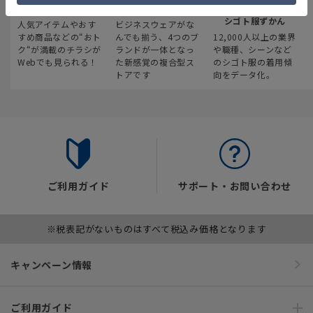
最新のお買い得情報
スーツスクエア
みんなの
シゴト服ずかん
人気アイテムやおす
ビジネスウェアがな
すめ商品などの“おト
んでも揃う、4つのブ
12,000人以上の業界
ク“が満載のチラシが
ランドが一体となっ
や職種、シーンなど
Webでも見られる！
た新感覚の複合型ス
のシゴト服の着用傾
トアです
向をデータ化。
ご利用ガイド
サポート・お問い合わせ
※税表記がないものはすべて税込み価格となります
キャンペーン情報
ご利用ガイド