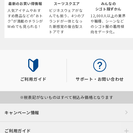
最新のお買い得情報
スーツスクエア
みんなの
シゴト服ずかん
人気アイテムやおす
ビジネスウェアがな
すめ商品などの“おト
んでも揃う、4つのブ
12,000人以上の業界
ク“が満載のチラシが
ランドが一体となっ
や職種、シーンなど
Webでも見られる！
た新感覚の複合型ス
のシゴト服の着用傾
トアです
向をデータ化。
ご利用ガイド
サポート・お問い合わせ
※税表記がないものはすべて税込み価格となります
キャンペーン情報
ご利用ガイド