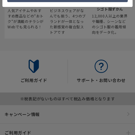
最新のお買い得情報
スーツスクエア
みんなの
シゴト服ずかん
人気アイテムやおす
ビジネスウェアがな
すめ商品などの“おト
んでも揃う、4つのブ
12,000人以上の業界
ク“が満載のチラシが
ランドが一体となっ
や職種、シーンなど
Webでも見られる！
た新感覚の複合型ス
のシゴト服の着用傾
トアです
向をデータ化。
ご利用ガイド
サポート・お問い合わせ
※税表記がないものはすべて税込み価格となります
キャンペーン情報
ご利用ガイド