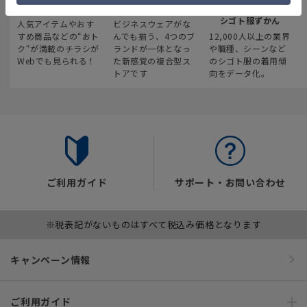
最新のお買い得情報
スーツスクエア
みんなの
シゴト服ずかん
人気アイテムやおす
ビジネスウェアがな
すめ商品などの“おト
んでも揃う、4つのブ
12,000人以上の業界
ク“が満載のチラシが
ランドが一体となっ
や職種、シーンなど
Webでも見られる！
た新感覚の複合型ス
のシゴト服の着用傾
トアです
向をデータ化。
ご利用ガイド
サポート・お問い合わせ
※税表記がないものはすべて税込み価格となります
キャンペーン情報
ご利用ガイド