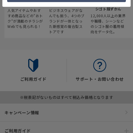
最新のお買い得情報
スーツスクエア
みんなの
シゴト服ずかん
人気アイテムやおす
ビジネスウェアがな
すめ商品などの“おト
んでも揃う、4つのブ
12,000人以上の業界
ク“が満載のチラシが
ランドが一体となっ
や職種、シーンなど
Webでも見られる！
た新感覚の複合型ス
のシゴト服の着用傾
トアです
向をデータ化。
ご利用ガイド
サポート・お問い合わせ
※税表記がないものはすべて税込み価格となります
キャンペーン情報
ご利用ガイド