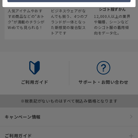
最新のお買い得情報
スーツスクエア
みんなの
シゴト服ずかん
人気アイテムやおす
ビジネスウェアがな
すめ商品などの“おト
んでも揃う、4つのブ
12,000人以上の業界
ク“が満載のチラシが
ランドが一体となっ
や職種、シーンなど
Webでも見られる！
た新感覚の複合型ス
のシゴト服の着用傾
トアです
向をデータ化。
ご利用ガイド
サポート・お問い合わせ
※税表記がないものはすべて税込み価格となります
キャンペーン情報
ご利用ガイド