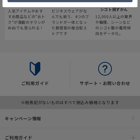
最新のお買い得情報
スーツスクエア
みんなの
シゴト服ずかん
人気アイテムやおす
ビジネスウェアがな
すめ商品などの“おト
んでも揃う、4つのブ
12,000人以上の業界
ク“が満載のチラシが
ランドが一体となっ
や職種、シーンなど
Webでも見られる！
た新感覚の複合型ス
のシゴト服の着用傾
トアです
向をデータ化。
ご利用ガイド
サポート・お問い合わせ
※税表記がないものはすべて税込み価格となります
キャンペーン情報
ご利用ガイド