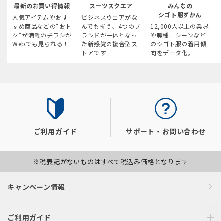
最新のお買い得情報
スーツスクエア
みんなの
シゴト服ずかん
人気アイテムやおす
ビジネスウェアがな
すめ商品などの“おト
んでも揃う、4つのブ
12,000人以上の業界
ク“が満載のチラシが
ランドが一体となっ
や職種、シーンなど
Webでも見られる！
た新感覚の複合型ス
のシゴト服の着用傾
トアです
向をデータ化。
ご利用ガイド
サポート・お問い合わせ
※税表記がないものはすべて税込み価格となります
キャンペーン情報
ご利用ガイド