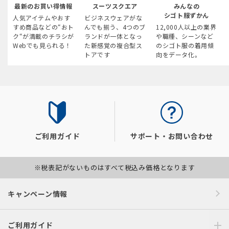
最新のお買い得情報
スーツスクエア
みんなの
シゴト服ずかん
人気アイテムやおす
ビジネスウェアがな
すめ商品などの“おト
んでも揃う、4つのブ
12,000人以上の業界
ク“が満載のチラシが
ランドが一体となっ
や職種、シーンなど
Webでも見られる！
た新感覚の複合型ス
のシゴト服の着用傾
トアです
向をデータ化。
ご利用ガイド
サポート・お問い合わせ
※税表記がないものはすべて税込み価格となります
キャンペーン情報
ご利用ガイド