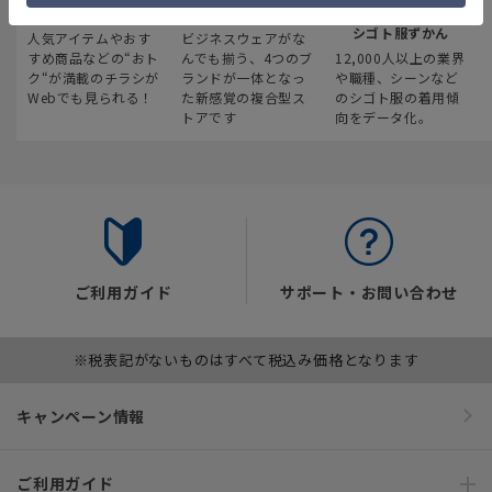
最新のお買い得情報
スーツスクエア
みんなの
シゴト服ずかん
人気アイテムやおす
ビジネスウェアがな
すめ商品などの“おト
んでも揃う、4つのブ
12,000人以上の業界
ク“が満載のチラシが
ランドが一体となっ
や職種、シーンなど
Webでも見られる！
た新感覚の複合型ス
のシゴト服の着用傾
トアです
向をデータ化。
ご利用ガイド
サポート・お問い合わせ
※税表記がないものはすべて税込み価格となります
キャンペーン情報
ご利用ガイド