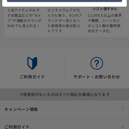
最新のお買い得情報
スーツスクエア
みんなの
シゴト服ずかん
人気アイテムやおす
ビジネスウェアがな
すめ商品などの“おト
んでも揃う、4つのブ
12,000人以上の業界
ク“が満載のチラシが
ランドが一体となっ
や職種、シーンなど
Webでも見られる！
た新感覚の複合型ス
のシゴト服の着用傾
トアです
向をデータ化。
ご利用ガイド
サポート・お問い合わせ
※税表記がないものはすべて税込み価格となります
キャンペーン情報
ご利用ガイド