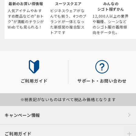
最新のお買い得情報
スーツスクエア
みんなの
シゴト服ずかん
人気アイテムやおす
ビジネスウェアがな
すめ商品などの“おト
んでも揃う、4つのブ
12,000人以上の業界
ク“が満載のチラシが
ランドが一体となっ
や職種、シーンなど
Webでも見られる！
た新感覚の複合型ス
のシゴト服の着用傾
トアです
向をデータ化。
ご利用ガイド
サポート・お問い合わせ
※税表記がないものはすべて税込み価格となります
キャンペーン情報
ご利用ガイド